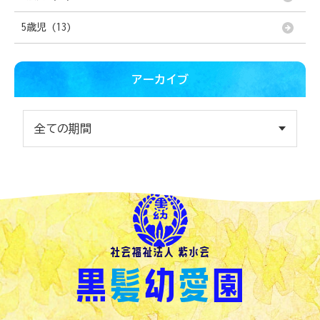
5歳児 (13)
アーカイブ
社会福祉法人 紫水会
黒
髪
幼
愛
園