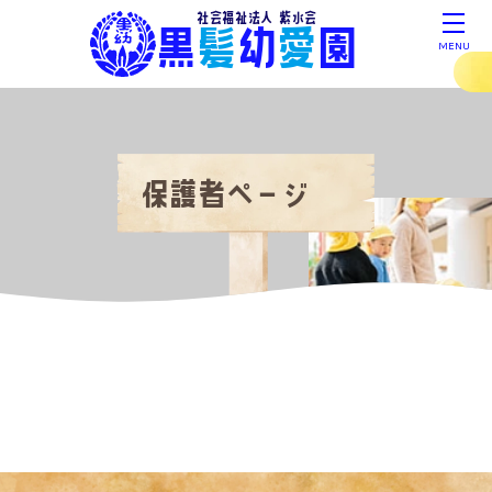
社会福祉法人 紫水会
黒
髪
幼
愛
園
MENU
保護者ページ