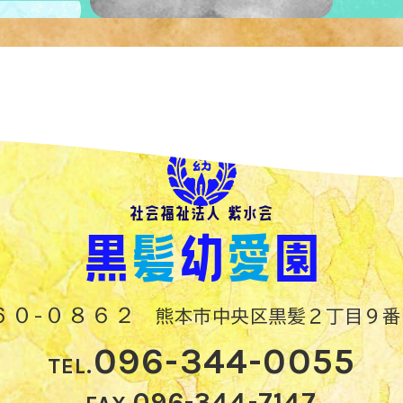
社会福祉法人 紫水会
黒
髪
幼
愛
園
６０-０８６２
熊本市中央区黒髪２丁目９番
096-344-0055
TEL.
096-344-7147