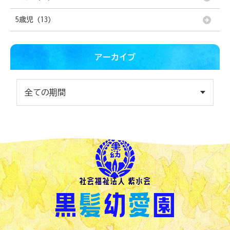
5歳児 (13)
アーカイブ
社会福祉法人 紫水会
黒
髪
幼
愛
園