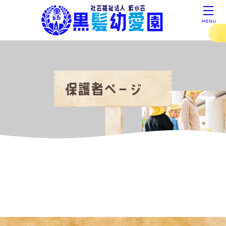
社会福祉法人 紫水会
黒
髪
幼
愛
園
MENU
保護者ページ