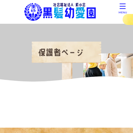
社会福祉法人 紫水会
黒
髪
幼
愛
園
MENU
保護者ページ