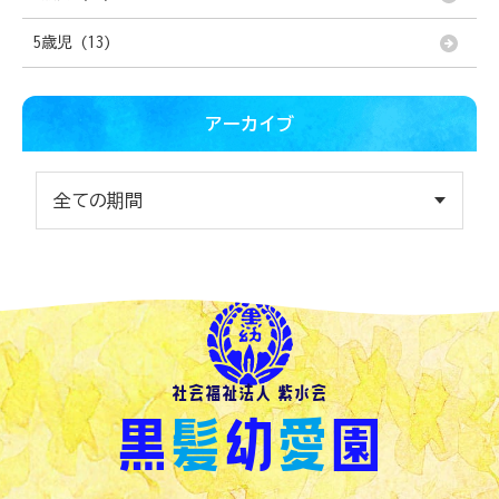
5歳児 (13)
アーカイブ
社会福祉法人 紫水会
黒
髪
幼
愛
園