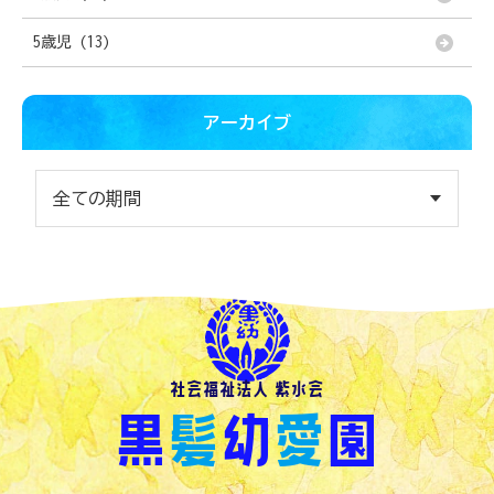
5歳児 (13)
アーカイブ
社会福祉法人 紫水会
黒
髪
幼
愛
園