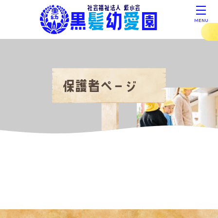
社会福祉法人 紫水会
黒
髪
幼
愛
園
MENU
保護者ページ