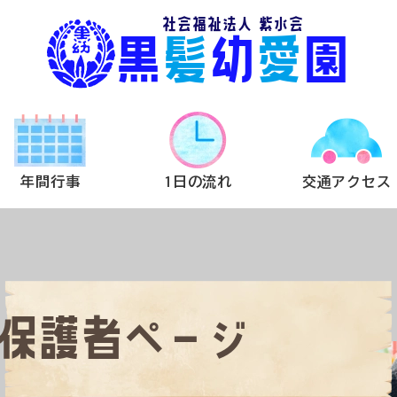
社会福祉法人 紫水会
黒
髪
幼
愛
園
年間行事
1日の流れ
交通アクセス
保護者ページ