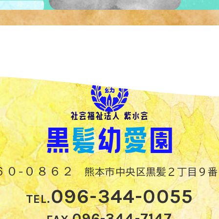
社会福祉法人 紫水会
黒
髪
幼
愛
園
６０-０８６２
熊本市中央区黒髪２丁目９番
096-344-0055
TEL.
096-344-7147