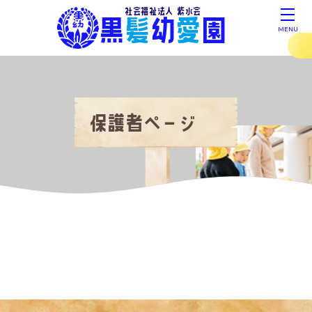
社会福祉法人 紫水会
黒
髪
幼
愛
園
MENU
保護者ページ