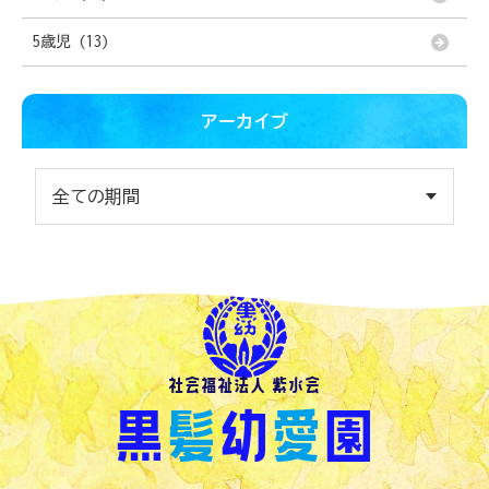
5歳児 (13)
アーカイブ
社会福祉法人 紫水会
黒
髪
幼
愛
園