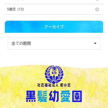
5歳児 (13)
アーカイブ
社会福祉法人 紫水会
黒
髪
幼
愛
園