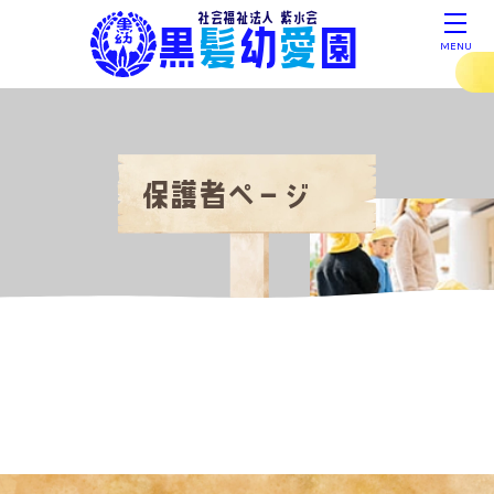
社会福祉法人 紫水会
黒
髪
幼
愛
園
MENU
保護者ページ